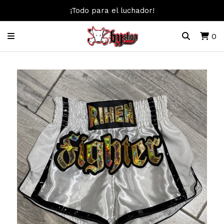
¡Todo para el luchador!
0