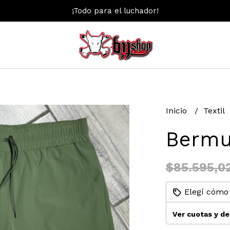
¡Todo para el luchador!
Inicio
Textil
Bermu
$85.595,0
Elegí cómo 
Ver cuotas y d