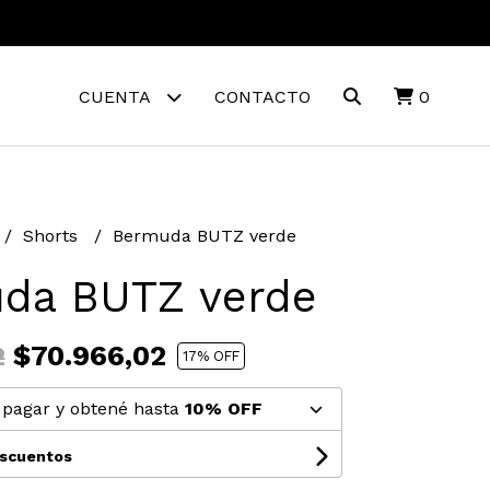
CUENTA
CONTACTO
0
Shorts
Bermuda BUTZ verde
da BUTZ verde
$70.966,02
2
17
% OFF
pagar y obtené hasta
10% OFF
escuentos