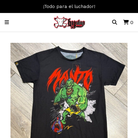
¡Todo para el luchador!
0