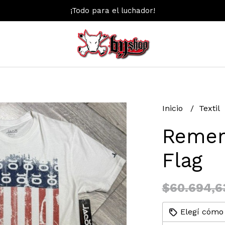
¡Todo para el luchador!
Inicio
Textil
Remer
Flag
$60.694,6
Elegí cómo 