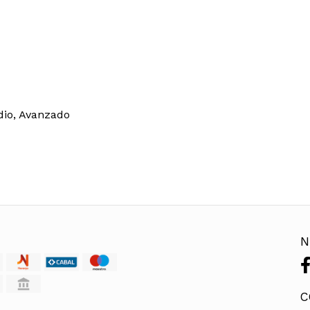
edio, Avanzado
N
C