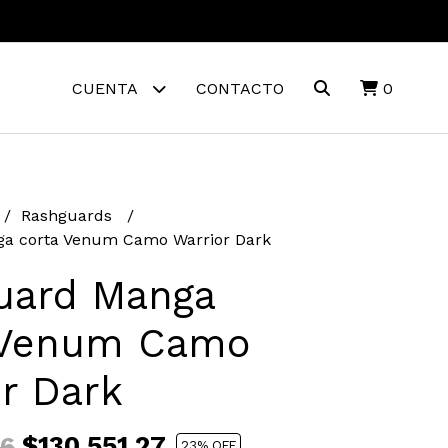
CUENTA
CONTACTO
0
Rashguards
a corta Venum Camo Warrior Dark
uard Manga
 Venum Camo
r Dark
$130.551,27
66
23
% OFF