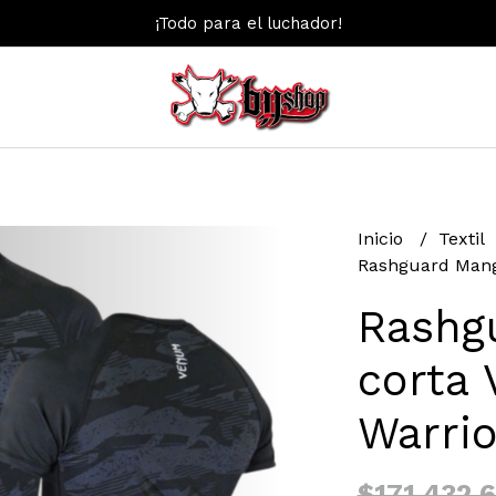
¡Todo para el luchador!
Inicio
Textil
Rashguard Mang
Rashg
corta
Warrio
$171.432,