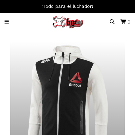
¡Todo para el luchador!
0