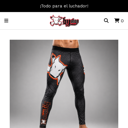
¡Todo para el luchador!
0