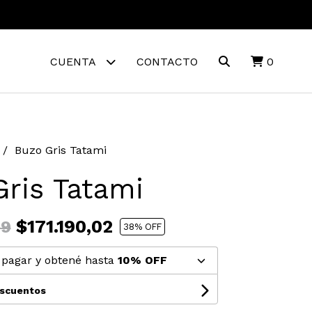
CUENTA
CONTACTO
0
Buzo Gris Tatami
ris Tatami
$171.190,02
09
38
% OFF
pagar y obtené hasta
10% OFF
escuentos