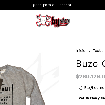
¡Todo para el luchador!
Inicio
Textil
Buzo G
$280.129,
Elegí cómo 
Ver cuotas y d