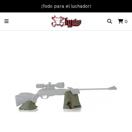
¡Todo para el luchador!
0