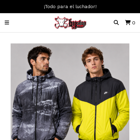
¡Todo para el luchador!
0