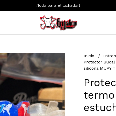
¡Todo para el luchador!
Inicio
Entre
Protector Bucal
silicona MUAY 
Protec
termo
estuch