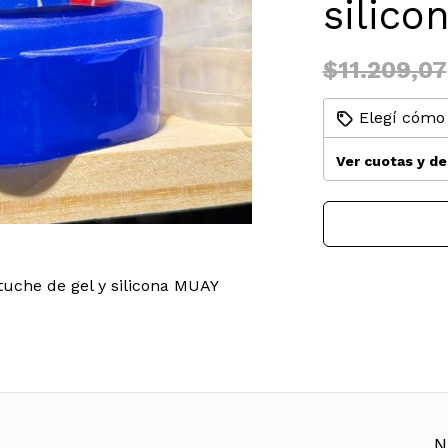
silico
$11.209,07
Elegí cómo 
Ver cuotas y d
uche de gel y silicona MUAY
N