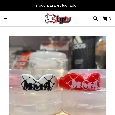
¡Todo para el luchador!
0