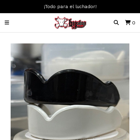
¡Todo para el luchador!
0