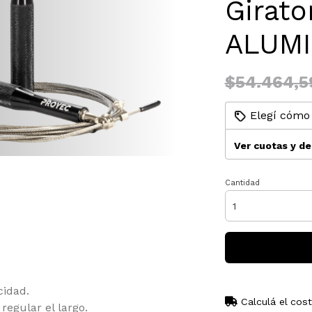
Girat
ALUMI
$54.464,5
Elegí cómo 
Ver cuotas y d
Cantidad
cidad.
Calculá el cos
regular el largo.