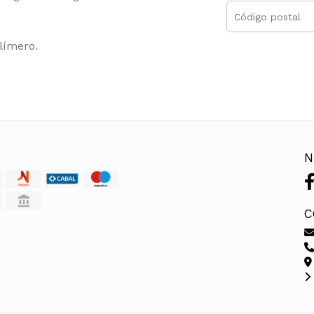
límero.
N
C