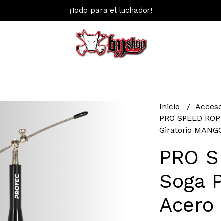
¡Todo para el luchador!
Inicio
Acces
PRO SPEED ROPE
Giratorio MANG
PRO S
Soga 
Acero