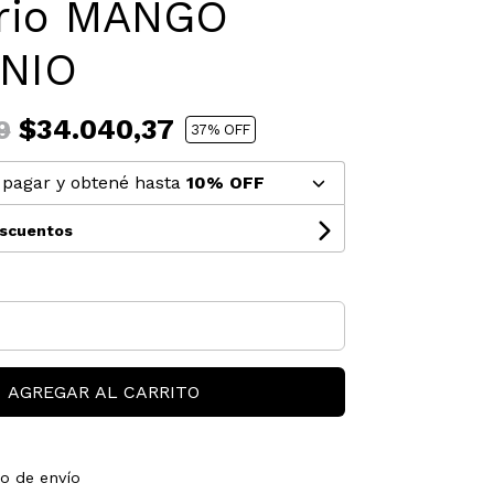
orio MANGO
NIO
$34.040,37
9
37
% OFF
pagar y obtené hasta
10% OFF
escuentos
AGREGAR AL CARRITO
to de envío