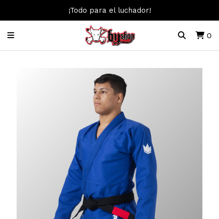
¡Todo para el luchador!
0