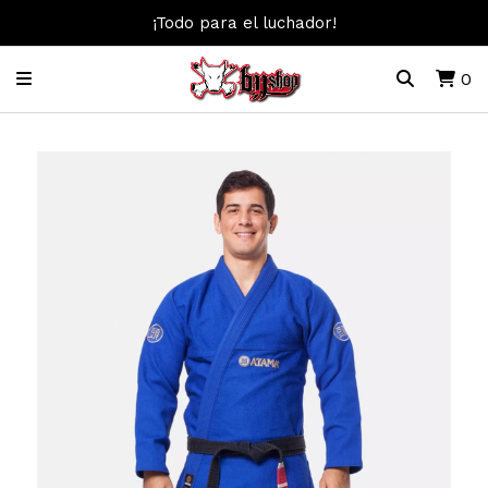
¡Todo para el luchador!
0