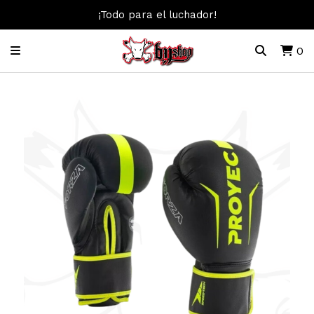
¡Todo para el luchador!
0