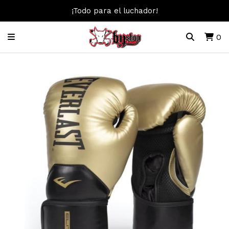
¡Todo para el luchador!
0