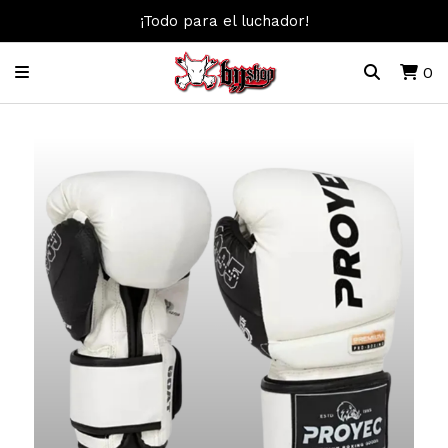
¡Todo para el luchador!
0