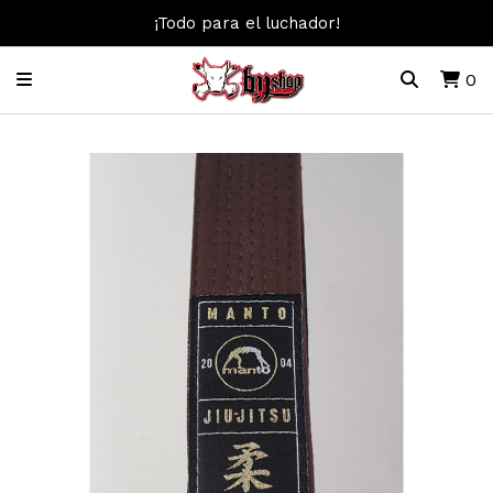
¡Todo para el luchador!
0