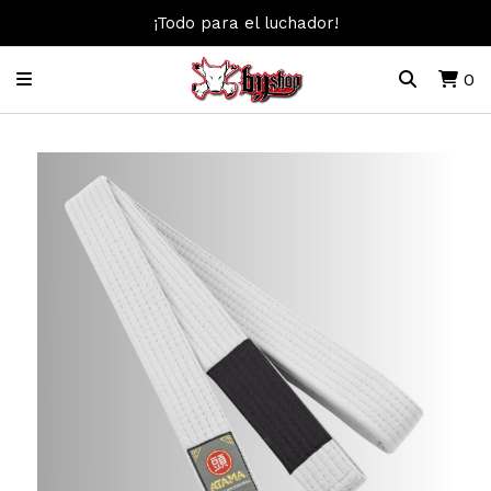
¡Todo para el luchador!
0