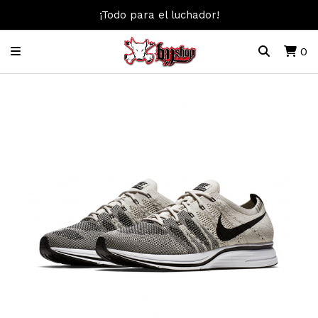
¡Todo para el luchador!
0