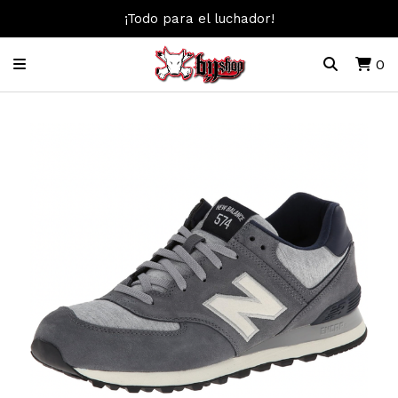
¡Todo para el luchador!
0