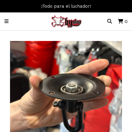
¡Todo para el luchador!
0