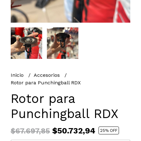
Inicio
Accesorios
Rotor para Punchingball RDX
Rotor para
Punchingball RDX
$50.732,94
$67.697,85
25
% OFF