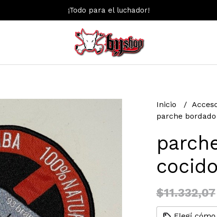
¡Todo para el luchador!
Inicio
Acces
parche bordado
parch
cocid
$11.332,07
Elegí cómo 