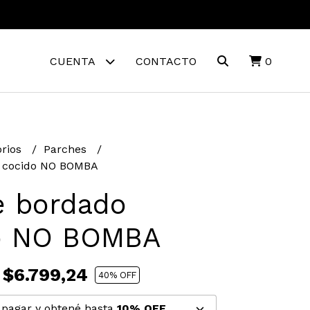
CUENTA
CONTACTO
0
orios
Parches
 cocido NO BOMBA
e bordado
o NO BOMBA
$6.799,24
40
% OFF
pagar y obtené hasta
10% OFF